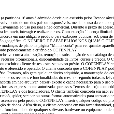
e (a partir dos 16 anos é admitido desde que assistido pelos Responsá
vimento de um dos pais ou responsáveis, mediante uso da conta de pa
sivamente ao uso pessoal e não comercial. Durante o prazo de acess
er, ouvir, interagir e realizar cursos. Com exceção à licença ilimita
 concorda em não utilizar o produto para exibições públicas, sob pena de
a localização geográfica. O NÚMERO DE APARELHOS NOS QUA
anças de plano na página "Minha conta" para ver quantos aparel
lterado periodicamente a critério do COFENPLAY.
ve com a atualização, remoção, e substituição de seu catálogo de con
s, recursos promocionais, disponibilidade de livros, cursos e preços. O
excluir o cliente destes testes sem aviso prévio. O COFENPLAY reserv
uto é oferecido e operado. O cliente concorda que o COFENPLAY poderá
ritério. Portanto, não gera qualquer direito adquirido, a manutenção
os os recursos e funcionalidades do mesmo, segundo todas as leis, re
rda em não arquivar, baixar (exceto o cache necessário para o uso pessoa
 das formas expressamente autorizadas por esses Termos de uso) o conteú
LAY e dos licenciadores. O cliente também concorda em não: evadir, 
obô, spider, scraper ou outras formas automatizadas para acessar o
os acessíveis pelo produto COFENPLAY, inserir qualquer código ou 
ção de dados. Além disso, o cliente concorda em não fazer download, p
mitar a funcionalidade de qualquer software, hardware ou equipamento