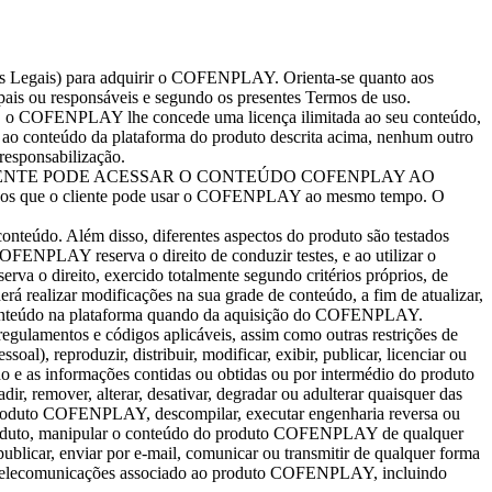
veis Legais) para adquirir o COFENPLAY. Orienta-se quanto aos
is ou responsáveis e segundo os presentes Termos de uso.
o, o COFENPLAY lhe concede uma licença ilimitada ao seu conteúdo,
da ao conteúdo da plataforma do produto descrita acima, nenhum outro
 responsabilização.
IS O CLIENTE PODE ACESSAR O CONTEÚDO COFENPLAY AO
hos que o cliente pode usar o COFENPLAY ao mesmo tempo. O
teúdo. Além disso, diferentes aspectos do produto são testados
 COFENPLAY reserva o direito de conduzir testes, e ao utilizar o
a o direito, exercido totalmente segundo critérios próprios, de
 realizar modificações na sua grade de conteúdo, a fim de atualizar,
 do conteúdo na plataforma quando da aquisição do COFENPLAY.
gulamentos e códigos aplicáveis, assim como outras restrições de
l), reproduzir, distribuir, modificar, exibir, publicar, licenciar ou
do e as informações contidas ou obtidas ou por intermédio do produto
remover, alterar, desativar, degradar ou adulterar quaisquer das
 produto COFENPLAY, descompilar, executar engenharia reversa ou
produto, manipular o conteúdo do produto COFENPLAY de qualquer
ublicar, enviar por e-mail, comunicar ou transmitir de qualquer forma
 de telecomunicações associado ao produto COFENPLAY, incluindo