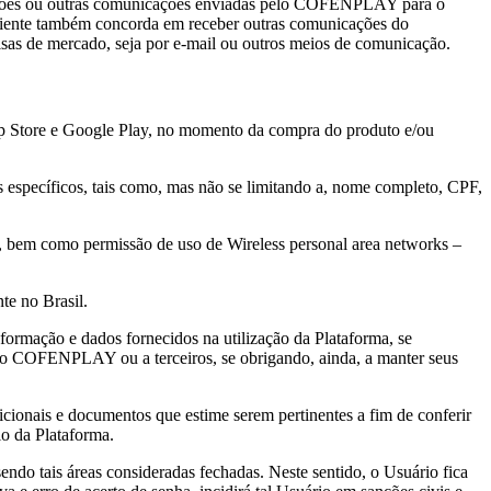
gações ou outras comunicações enviadas pelo COFENPLAY para o
O cliente também concorda em receber outras comunicações do
s de mercado, seja por e-mail ou outros meios de comunicação.
p Store e Google Play, no momento da compra do produto e/ou
s específicos, tais como, mas não se limitando a, nome completo, CPF,
co, bem como permissão de uso de Wireless personal area networks –
te no Brasil.
rmação e dados fornecidos na utilização da Plataforma, se
s ao COFENPLAY ou a terceiros, se obrigando, ainda, a manter seus
icionais e documentos que estime serem pertinentes a fim de conferir
io da Plataforma.
endo tais áreas consideradas fechadas. Neste sentido, o Usuário fica