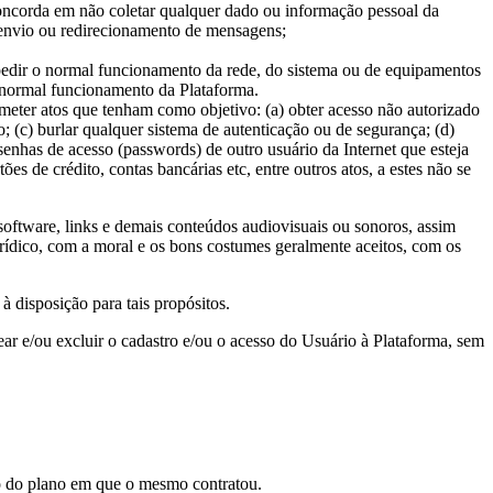
oncorda em não coletar qualquer dado ou informação pessoal da
, envio ou redirecionamento de mensagens;
mpedir o normal funcionamento da rede, do sistema ou de equipamentos
no normal funcionamento da Plataforma.
meter atos que tenham como objetivo: (a) obter acesso não autorizado
; (c) burlar qualquer sistema de autenticação ou de segurança; (d)
senhas de acesso (passwords) de outro usuário da Internet que esteja
s de crédito, contas bancárias etc, entre outros atos, a estes não se
, software, links e demais conteúdos audiovisuais ou sonoros, assim
rídico, com a moral e os bons costumes geralmente aceitos, com os
à disposição para tais propósitos.
r e/ou excluir o cadastro e/ou o acesso do Usuário à Plataforma, sem
o do plano em que o mesmo contratou.