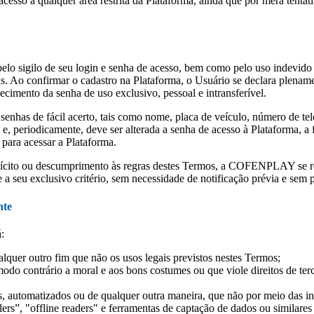
cesso a qualquer área restrita da Plataforma, ainda que por mera tentativ
pelo sigilo de seu login e senha de acesso, bem como pelo uso indevido 
. Ao confirmar o cadastro na Plataforma, o Usuário se declara plenamen
ecimento da senha de uso exclusivo, pessoal e intransferível.
senhas de fácil acerto, tais como nome, placa de veículo, número de tel
, periodicamente, deve ser alterada a senha de acesso à Plataforma, a
 para acessar a Plataforma.
ilícito ou descumprimento às regras destes Termos, a COFENPLAY se re
 a seu exclusivo critério, sem necessidade de notificação prévia e sem 
nte
:
alquer outro fim que não os usos legais previstos nestes Termos;
 modo contrário a moral e aos bons costumes ou que viole direitos de te
, automatizados ou de qualquer outra maneira, que não por meio das inte
wlers”, "offline readers" e ferramentas de captação de dados ou similare