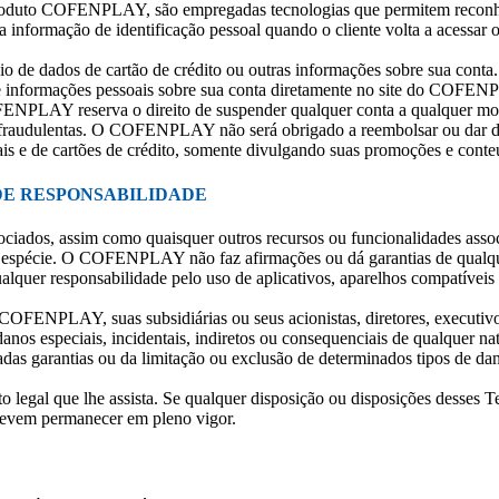
 produto COFENPLAY, são empregadas tecnologias que permitem reconhece
outra informação de identificação pessoal quando o cliente volta a a
io de dados de cartão de crédito ou outras informações sobre sua con
se informações pessoais sobre sua conta diretamente no site do COFENP
ENPLAY reserva o direito de suspender qualquer conta a qualquer momen
 fraudulentas. O COFENPLAY não será obrigado a reembolsar ou dar des
 e de cartões de crédito, somente divulgando suas promoções e conte
DE RESPONSABILIDADE
iados, assim como quaisquer outros recursos ou funcionalidades ass
uer espécie. O COFENPLAY não faz afirmações ou dá garantias de qua
ualquer responsabilidade pelo uso de aplicativos, aparelhos compa
OFENPLAY, suas subsidiárias ou seus acionistas, diretores, executivos
danos especiais, incidentais, indiretos ou consequenciais de qualquer na
das garantias ou da limitação ou exclusão de determinados tipos de dan
 legal que lhe assista. Se qualquer disposição ou disposições desses T
 devem permanecer em pleno vigor.