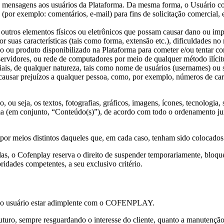
 de mensagens aos usuários da Plataforma. Da mesma forma, o Usuário c
 (por exemplo: comentários, e-mail) para fins de solicitação comercial
u outros elementos físicos ou eletrônicos que possam causar dano ou i
or suas características (tais como forma, extensão etc.), dificuldades 
o ou produto disponibilizado na Plataforma para cometer e/ou tentar co
 servidores, ou rede de computadores por meio de qualquer método ilícito
ciais, de qualquer natureza, tais como nome de usuários (usernames) ou 
causar prejuízos a qualquer pessoa, como, por exemplo, números de cartõe
 ou seja, os textos, fotografias, gráficos, imagens, ícones, tecnologia
ma (em conjunto, “Conteúdo(s)”), de acordo com todo o ordenamento ju
 por meios distintos daqueles que, em cada caso, tenham sido colocados 
s, o Cofenplay reserva o direito de suspender temporariamente, bloquea
ridades competentes, a seu exclusivo critério.
a o usuário estar adimplente com o COFENPLAY.
turo, sempre resguardando o interesse do cliente, quanto a manutençã