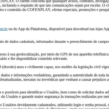
FENPLAY. O cliente concorda que quaisquer avisos, contratos, divul
ão, incluindo o requisito de que tais comunicações sejam por escrito. 
s e conteúdo do COFENPLAY, ofertas especiais, promoções e pesquisa
om.br
ou do App da Plataforma, disponível para download nas lojas Ap
ento de dados cadastrais, informados durante o preenchimento de campo
acesso à sua geolocalização, por meio do GPS de seu aparelho telefôni
rio e lhe disponibilizar conteúdo relevante.
 (dezoito) anos e civilmente capaz, nos moldes da legislação civil vigen
s e informações verdadeiras, garantindo a autenticidade de toda info
 desatualizadas, inexatas ou inverídicas que venham a causar prejuízo
e possíveis para identificar o Usuário, bem como de solicitar dados ad
 do Usuário e garantir maior segurança às transações realizadas por me
os Usuários devidamente cadastrados, utilizando login e senha pessoal, s