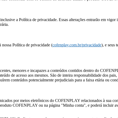
sive a Política de privacidade. Essas alterações entrarão em vigor im
rária.
 nossa Política de privacidade (
cofenplay.com.br/privacidade
), e seus
entes, menores e incapazes a conteúdos contidos dentro do COFENPLA
eúdo de acesso aos mesmos. São de inteira responsabilidade dos pais,
suírem conteúdos potencialmente prejudiciais para a faixa etária ou co
icados por meios eletrônicos do COFENPLAY relacionados à sua conta.
 produto COFENPLAY ou na página "Minha conta", e poderá incluir avi