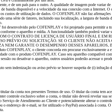
ivil e criminalmente por tais atos.
nte, e de um país para o outro. A qualidade de imagem pode variar de
a de banda disponível e a velocidade da sua conexão com a Internet. O cli
re os custos de utilização de dados. O COFENPLAY não faz afirmações o
o uma série de fatores, incluindo sua localização, a largura de banda de
o.
 foi desenvolvido pelo COFENPLAY e foi projetado para permitir a 
 conforme o aparelho e mídia. A funcionalidade também poderá var
OM O CONTRATO DE LICENÇA DE USUÁRIO FINAL E EM 
SO PRÉVIO OU SOLICITAÇÃO. SE O CLIENTE NÃO ACEITA
IZA NEM GARANTE O DESEMPENHO DESSES APARELHOS, 
NPLAY, o cliente concorda em procurar exclusivamente a entidad
bilidade com o produto COFENPLAY. Caso seu aparelho compatível c
sessão ou desativar o aparelho, outros usuários poderão acessar o pr
 sem indenização ou aviso prévio se houver suspeita de (i) infração d
ular da conta nos presentes Termos de uso. O titular da conta tem ac
nter controle exclusivo sobre a conta, o titular não deverá revelar sua s
 o Serviço de Atendimento ao Cliente e potencialmente alterar o control
ou o endereço de e-mail, se for utilizado o PayPal) associada à conta. O
ta.