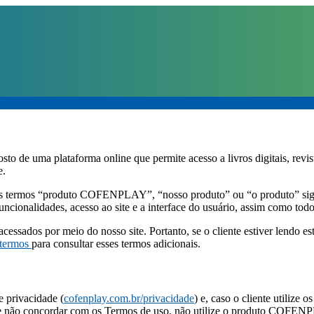
plataforma online que permite acesso a livros digitais, revistas el
e.
s termos “produto COFENPLAY”, “nosso produto” ou “o produto” sig
funcionalidades, acesso ao site e a interface do usuário, assim como to
cessados por meio do nosso site. Portanto, se o cliente estiver lendo 
/termos
para consultar esses termos adicionais.
 privacidade (
cofenplay.com.br/privacidade
) e, caso o cliente utilize
ente não concordar com os Termos de uso, não utilize o produto COFEN