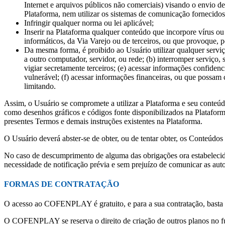
Internet e arquivos públicos não comerciais) visando o envio
Plataforma, nem utilizar os sistemas de comunicação fornecidos
Infringir qualquer norma ou lei aplicável;
Inserir na Plataforma qualquer conteúdo que incorpore vírus o
informáticos, da Via Varejo ou de terceiros, ou que provoque, p
Da mesma forma, é proibido ao Usuário utilizar qualquer serviç
a outro computador, servidor, ou rede; (b) interromper serviço,
vigiar secretamente terceiros; (e) acessar informações confiden
vulnerável; (f) acessar informações financeiras, ou que possam 
limitando.
Assim, o Usuário se compromete a utilizar a Plataforma e seu conteúdo,
como desenhos gráficos e códigos fonte disponibilizados na Platafor
presentes Termos e demais instruções existentes na Plataforma.
O Usuário deverá abster-se de obter, ou de tentar obter, os Conteúdos
No caso de descumprimento de alguma das obrigações ora estabelecida
necessidade de notificação prévia e sem prejuízo de comunicar as auto
FORMAS DE CONTRATAÇÃO
O acesso ao COFENPLAY é gratuito, e para a sua contratação, bast
O COFENPLAY se reserva o direito de criação de outros planos no fu