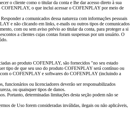
r o cliente como o titular da conta e lhe dar acesso direto à sua
cessar o COFENPLAY, o que inclui acessar o COFENPLAY por meio de
ta. Responder a comunicados dessa natureza com informações pessoais
LAY e não clicando em links, e-mails ou outros tipos de comunicados
to, com ou sem aviso prévio ao titular da conta, para proteger a si
contos a clientes cujas contas foram suspensas por um usuário. O
údo.
ociadas ao produto COFENPLAY, são fornecidos "no seu estado
lquer tipo de que seu uso do produto COFENPLAY será contínuo ou
tíveis com o COFENPLAY e softwares do COFENPLAY (incluindo a
, funcionários ou licenciadores deverão ser responsabilizados
tureza, ou quaisquer tipos de danos.
os. Portanto, determinadas limitações desta seção podem não se
ermos de Uso forem consideradas inválidas, ilegais ou não aplicáveis,