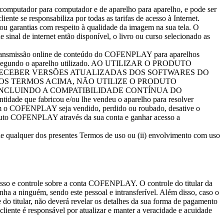
 computador para computador e de aparelho para aparelho, e pode ser
ente se responsabiliza por todas as tarifas de acesso à Internet.
u garantias com respeito à qualidade da imagem na sua tela. O
 sinal de internet então disponível, o livro ou curso selecionado as
transmissão online de conteúdo do COFENPLAY para aparelhos
iar segundo o aparelho utilizado. AO UTILIZAR O PRODUTO
RECEBER VERSÕES ATUALIZADAS DOS SOFTWARES DO
 OS TERMOS ACIMA, NÃO UTILIZE O PRODUTO
INCLUINDO A COMPATIBILIDADE CONTÍNUA DO
e que fabricou e/ou lhe vendeu o aparelho para resolver
om o COFENPLAY seja vendido, perdido ou roubado, desative o
oduto COFENPLAY através da sua conta e ganhar acesso a
e qualquer dos presentes Termos de uso ou (ii) envolvimento com uso
esso e controle sobre a conta COFENPLAY. O controle do titular da
enha a ninguém, sendo este pessoal e intransferível. Além disso, caso o
e do titular, não deverá revelar os detalhes da sua forma de pagamento
 cliente é responsável por atualizar e manter a veracidade e acuidade