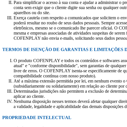
Para simplificar o acesso à sua conta e ajudar a administrar o
conta sem exigir que o cliente digite sua senha ou qualquer 
aparelhos ou do site.
Exerça cautela com respeito a comunicados que solicitem o env
poderá resultar no roubo de seus dados pessoais. Sempre aces
eletrônicos, mesmo se o comunicado lhe parecer oficial. O COF
mesma e empresas associadas de atividades suspeitas de serem
COFENPLAY não envia e-mails, solicitando seus dados pessoais
TERMOS DE ISENÇÃO DE GARANTIAS E LIMITAÇÕES 
O produto COFENPLAY e todos os conteúdos e softwares assoc
atual" e "conforme disponibilidade", sem garantias de qualq
livre de erros. O COFENPLAY isenta-se especificamente de q
compatibilidade contínua com nosso produto).
Até a máxima extensão permitida por lei, em nenhum evento o C
(subsidiariamente ou solidariamente) em relação ao cliente por 
Determinadas jurisdições não permitem a exclusão de determina
aplicar ao cliente.
Nenhuma disposição nesses termos deverá afetar qualquer direito
a validade, legalidade e aplicabilidade das demais disposições
PROPRIEDADE INTELECTUAL