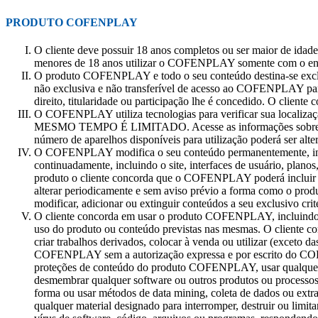
PRODUTO COFENPLAY
O cliente deve possuir 18 anos completos ou ser maior de idad
menores de 18 anos utilizar o COFENPLAY somente com o envol
O produto COFENPLAY e todo o seu conteúdo destina-se exclu
não exclusiva e não transferível de acesso ao COFENPLAY para l
direito, titularidade ou participação lhe é concedido. O cliente
O COFENPLAY utiliza tecnologias para verificar su
MESMO TEMPO É LIMITADO. Acesse as informações sobre mud
número de aparelhos disponíveis para utilização poderá ser a
O COFENPLAY modifica o seu conteúdo permanentemente, inclusi
continuadamente, incluindo o site, interfaces de usuário, plano
produto o cliente concorda que o COFENPLAY poderá incluir ou 
alterar periodicamente e sem aviso prévio a forma como o prod
modificar, adicionar ou extinguir conteúdos a seu exclusivo c
O cliente concorda em usar o produto COFENPLAY, incluindo tod
uso do produto ou conteúdo previstas nas mesmas. O cliente conco
criar trabalhos derivados, colocar à venda ou utilizar (exceto
COFENPLAY sem a autorização expressa e por escrito do COFENP
proteções de conteúdo do produto COFENPLAY, usar qualquer r
desmembrar qualquer software ou outros produtos ou process
forma ou usar métodos de data mining, coleta de dados ou extra
qualquer material designado para interromper, destruir ou li