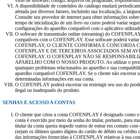
vírus de software, código, arquivos ou programas, respondendo c
A disponibilidade de conteúdos do catálogo mudará periodicame
afetada por diversos fatores, incluindo sua localização, a largur
Consulte seu provedor de internet para obter informações sob
tempo de inicialização de um livro ou curso poderá variar segund
configurações do aparelho compatível com o aplicativo utilizad
O software de transmissão online (streaming) do COFENPLAY
compatíveis com o COFENPLAY. Esse software poderá variar
COFENPLAY, O CLIENTE CONFIRMA E CONCORDA C
COFENPLAY E DE TERCEIROS ASSOCIADOS SEM AVI
COFENPLAY. O COFENPLAY NÃO SE RESPONSABIL
APARELHO COM O NOSSO PRODUTO. Ao utilizar o produto COFE
quaisquer problemas relacionados ao aparelho e sua compati
aparelho compatível COFENPLAY. Se o cliente não encerrar a 
determinadas informações em sua conta.
O COFENPLAY poderá encerrar ou restringir seu uso do produto
ilegal ou inadequado do produto.
SENHAS E ACESSO A CONTAS
O cliente que criou a conta COFENPLAY é designado como o tit
conta é exercido por meio da senha do titular, portanto, para ma
titular da conta queira impedir outros de entrar em contato com
(sejam os últimos quatro dígitos do cartão de débito ou crédito 
das informações fornecidas à COFENPLAY relativas à sua con