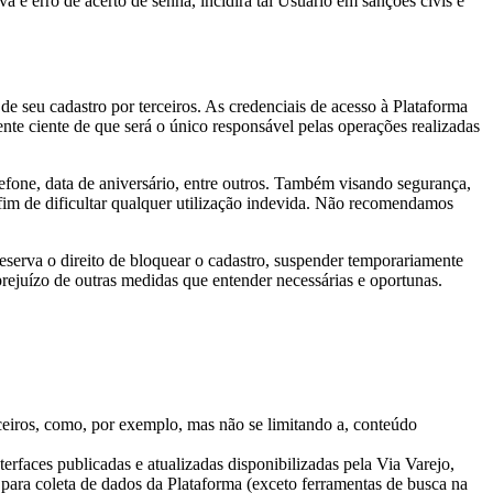
a e erro de acerto de senha, incidirá tal Usuário em sanções civis e
de seu cadastro por terceiros. As credenciais de acesso à Plataforma
te ciente de que será o único responsável pelas operações realizadas
efone, data de aniversário, entre outros. Também visando segurança,
 fim de dificultar qualquer utilização indevida. Não recomendamos
serva o direito de bloquear o cadastro, suspender temporariamente
prejuízo de outras medidas que entender necessárias e oportunas.
rceiros, como, por exemplo, mas não se limitando a, conteúdo
rfaces publicadas e atualizadas disponibilizadas pela Via Varejo,
s para coleta de dados da Plataforma (exceto ferramentas de busca na