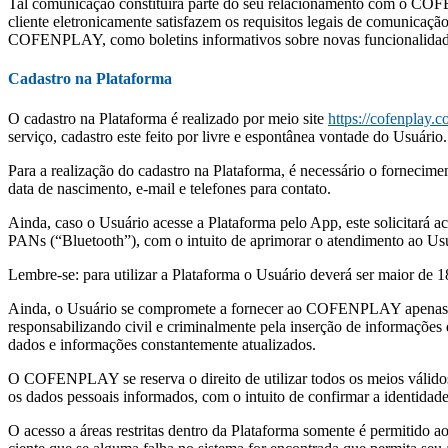
Tal comunicação constituirá parte do seu relacionamento com o CO
cliente eletronicamente satisfazem os requisitos legais de comunicaç
COFENPLAY, como boletins informativos sobre novas funcionalidade
Cadastro na Plataforma
O cadastro na Plataforma é realizado por meio site
https://cofenplay.c
serviço, cadastro este feito por livre e espontânea vontade do Usuário.
Para a realização do cadastro na Plataforma, é necessário o fornecim
data de nascimento, e-mail e telefones para contato.
Ainda, caso o Usuário acesse a Plataforma pelo App, este solicitará 
PANs (“Bluetooth”), com o intuito de aprimorar o atendimento ao Usuá
Lembre-se: para utilizar a Plataforma o Usuário deverá ser maior de 18
Ainda, o Usuário se compromete a fornecer ao COFENPLAY apenas dado
responsabilizando civil e criminalmente pela inserção de informações
dados e informações constantemente atualizados.
O COFENPLAY se reserva o direito de utilizar todos os meios válidos 
os dados pessoais informados, com o intuito de confirmar a identidade
O acesso a áreas restritas dentro da Plataforma somente é permitido a