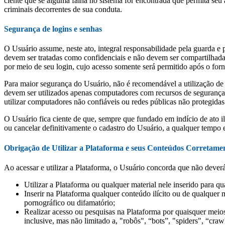
ciente que se alguma falha no sistema for encontrada que permita seu a
criminais decorrentes de sua conduta.
Segurança de logins e senhas
O Usuário assume, neste ato, integral responsabilidade pela guarda e 
devem ser tratadas como confidenciais e não devem ser compartilhadas
por meio de seu login, cujo acesso somente será permitido após o forn
Para maior segurança do Usuário, não é recomendável a utilização de 
devem ser utilizados apenas computadores com recursos de segurança e
utilizar computadores não confiáveis ou redes públicas não protegidas
O Usuário fica ciente de que, sempre que fundado em indício de ato 
ou cancelar definitivamente o cadastro do Usuário, a qualquer tempo e
Obrigação de Utilizar a Plataforma e seus Conteúdos Corretame
Ao acessar e utilizar a Plataforma, o Usuário concorda que não deverá
Utilizar a Plataforma ou qualquer material nele inserido para qu
Inserir na Plataforma qualquer conteúdo ilícito ou de qualquer
pornográfico ou difamatório;
Realizar acesso ou pesquisas na Plataforma por quaisquer meios
inclusive, mas não limitado a, "robôs", “bots”, "spiders", “cra